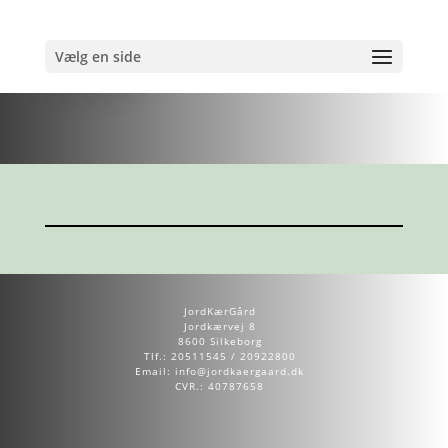
Vælg en side
Kurv
JordKærGård
Jordkærvej 8
8600 Silkeborg
Tlf.:
20511545 / 20922800
Email:
info@jordkaergaard.dk
CVR.: 40787658